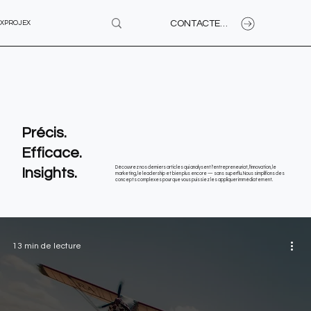
CONTACTEZ-NOUS
XPROJEX
Précis.
Efficace.
Insights.
Découvrez nos derniers articles qui analysent l'entrepreneuriat, l'innovation, le
marketing, le leadership et bien plus encore — sans superflu. Nous simplifions des
concepts complexes pour que vous puissiez les appliquer immédiatement.
13 min de lecture