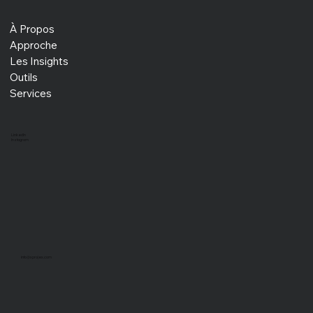
À Propos
Approche
Les Insights
Outils
Services
LinkedIn
Instagram
info@xprojex.com