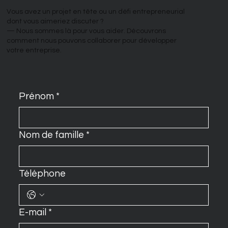
Vous avez un projet en tête ou un défi entrepreneurial
dont vous aimeriez discuter ?
— Nous sommes là pour vous aider. Découvrons
comment nous pouvons collaborer pour développer
votre entreprise.
Prénom
*
Nom de famille
*
Téléphone
E-mail
*