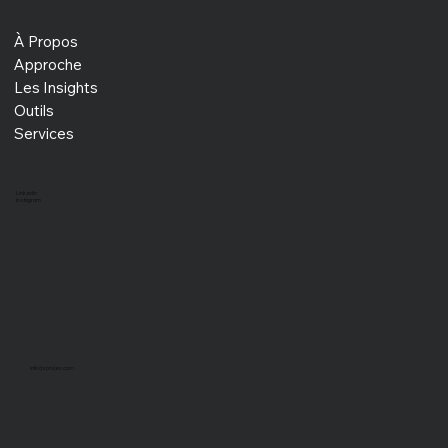
À Propos
Approche
Les Insights
Outils
Services
LinkedIn
Instagram
info@xprojex.com