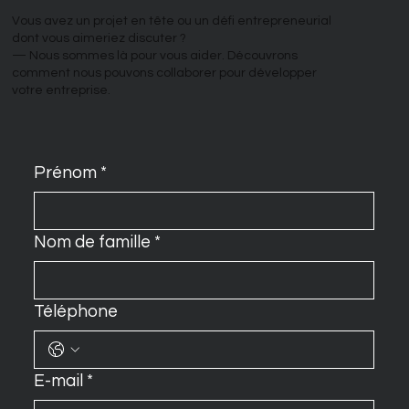
Vous avez un projet en tête ou un défi entrepreneurial
dont vous aimeriez discuter ?
— Nous sommes là pour vous aider. Découvrons
comment nous pouvons collaborer pour développer
votre entreprise.
Prénom
*
Nom de famille
*
Téléphone
E-mail
*