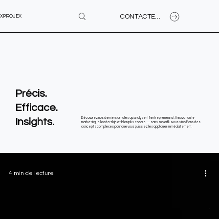
CONTACTEZ-NOUS
XPROJEX
Précis.
Efficace.
Insights.
Découvrez nos derniers articles qui analysent l'entrepreneuriat, l'innovation, le
marketing, le leadership et bien plus encore — sans superflu. Nous simplifions des
concepts complexes pour que vous puissiez les appliquer immédiatement.
4 min de lecture