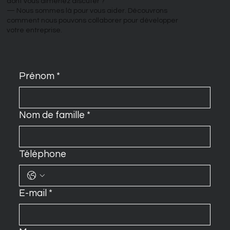
dont vous aimeriez discuter ?
— Nous sommes là pour vous aider. Découvrons
comment nous pouvons collaborer pour développer
votre entreprise.
Prénom
*
Nom de famille
*
Téléphone
E-mail
*