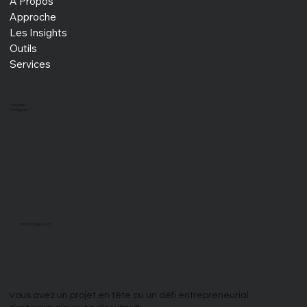
À Propos
Approche
Les Insights
Résoudre les problèmes insolubles : le
leadership adaptatif à l'ère de l'IA
Outils
Services
LinkedIn
Instagram
info@xprojex.com
Vous avez un projet en tête ou un défi entrepreneurial