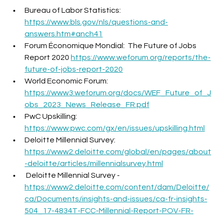
Bureau of Labor Statistics: 
https://www.bls.gov/nls/questions-and-
answers.htm#anch41
Forum Économique Mondial:  The Future of Jobs 
Report 2020 
https://www.weforum.org/reports/the-
future-of-jobs-report-2020
World Economic Forum: 
https://www3.weforum.org/docs/WEF_Future_of_J
obs_2023_News_Release_FR.pdf
PwC Upskilling:  
https://www.pwc.com/gx/en/issues/upskilling.html
Deloitte Millennial Survey: 
https://www2.deloitte.com/global/en/pages/about
-deloitte/articles/millennialsurvey.html
 Deloitte Millennial Survey - 
https://www2.deloitte.com/content/dam/Deloitte/
ca/Documents/insights-and-issues/ca-fr-insights-
504_17-4834T-FCC-Millennial-Report-POV-FR-