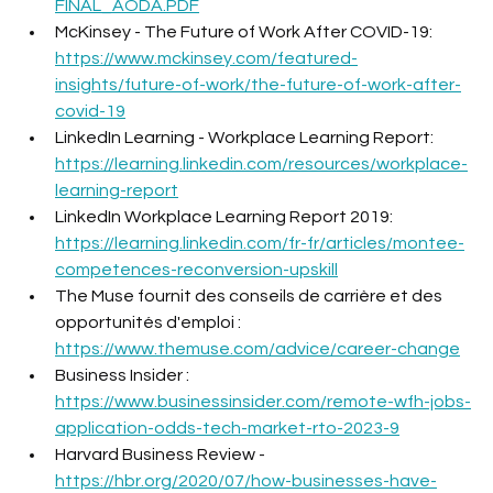
FINAL_AODA.PDF
McKinsey - The Future of Work After COVID-19:  
https://www.mckinsey.com/featured-
insights/future-of-work/the-future-of-work-after-
covid-19
LinkedIn Learning - Workplace Learning Report: 
https://learning.linkedin.com/resources/workplace-
learning-report
LinkedIn Workplace Learning Report 2019: 
https://learning.linkedin.com/fr-fr/articles/montee-
competences-reconversion-upskill
The Muse fournit des conseils de carrière et des 
opportunités d'emploi : 
https://www.themuse.com/advice/career-change
Business Insider : 
https://www.businessinsider.com/remote-wfh-jobs-
application-odds-tech-market-rto-2023-9
Harvard Business Review - 
https://hbr.org/2020/07/how-businesses-have-