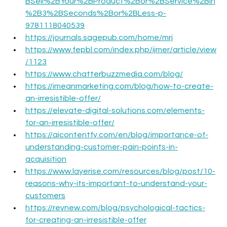
BSell%2BYour%2BProduct%2Bor%2BService%2Bin
%2B3%2BSeconds%2Bor%2BLess-p-
9781118040539
https://journals.sagepub.com/home/mrj
https://www.fepbl.com/index.php/ijmer/article/view
/1123
https://www.chatterbuzzmedia.com/blog/
https://imeanmarketing.com/blog/how-to-create-
an-irresistible-offer/
https://elevate-digital-solutions.com/elements-
for-an-irresistible-offer/
https://aicontentfy.com/en/blog/importance-of-
understanding-customer-pain-points-in-
acquisition
https://www.layerise.com/resources/blog/post/10-
reasons-why-its-important-to-understand-your-
customers
https://revnew.com/blog/psychological-tactics-
for-creating-an-irresistible-offer