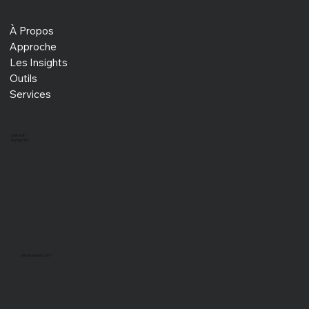
À Propos
Approche
Les Insights
Construire une Flywheel de Contenu :
Révolutionnez Votre Marketing pour une
Outils
Croissance Exponentielle
Services
LinkedIn
Instagram
info@xprojex.com