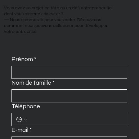
Vous avez un projet en tête ou un défi entrepreneurial
dont vous aimeriez discuter ?
— Nous sommes là pour vous aider. Découvrons
comment nous pouvons collaborer pour développer
votre entreprise.
Prénom
*
Nom de famille
*
Téléphone
E-mail
*