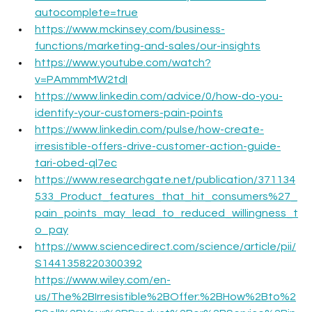
autocomplete=true
https://www.mckinsey.com/business-
functions/marketing-and-sales/our-insights
https://www.youtube.com/watch?
v=PAmmmMW2tdI
https://www.linkedin.com/advice/0/how-do-you-
identify-your-customers-pain-points
https://www.linkedin.com/pulse/how-create-
irresistible-offers-drive-customer-action-guide-
tari-obed-ql7ec
https://www.researchgate.net/publication/371134
533_Product_features_that_hit_consumers%27_
pain_points_may_lead_to_reduced_willingness_t
o_pay
https://www.sciencedirect.com/science/article/pii/
S1441358220300392
https://www.wiley.com/en-
us/The%2BIrresistible%2BOffer:%2BHow%2Bto%2