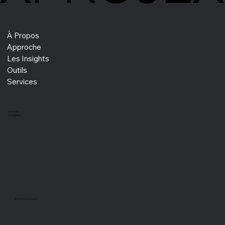
À Propos
Approche
Les Insights
Résoudre les problèmes insolubles : le
leadership adaptatif à l'ère de l'IA
Outils
Services
LinkedIn
Instagram
info@xprojex.com