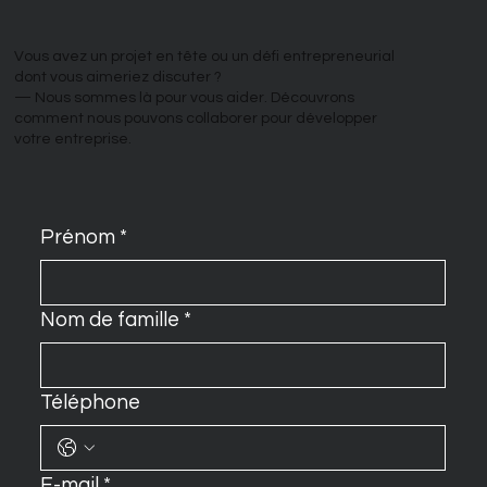
Vous avez un projet en tête ou un défi entrepreneurial
dont vous aimeriez discuter ?
— Nous sommes là pour vous aider. Découvrons
comment nous pouvons collaborer pour développer
votre entreprise.
Prénom
*
Nom de famille
*
Téléphone
E-mail
*