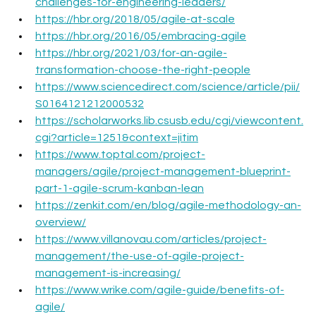
challenges-for-engineering-leaders/
https://hbr.org/2018/05/agile-at-scale
https://hbr.org/2016/05/embracing-agile
https://hbr.org/2021/03/for-an-agile-
transformation-choose-the-right-people
https://www.sciencedirect.com/science/article/pii/
S0164121212000532
https://scholarworks.lib.csusb.edu/cgi/viewcontent.
cgi?article=1251&context=jitim
https://www.toptal.com/project-
managers/agile/project-management-blueprint-
part-1-agile-scrum-kanban-lean
https://zenkit.com/en/blog/agile-methodology-an-
overview/
https://www.villanovau.com/articles/project-
management/the-use-of-agile-project-
management-is-increasing/
https://www.wrike.com/agile-guide/benefits-of-
agile/